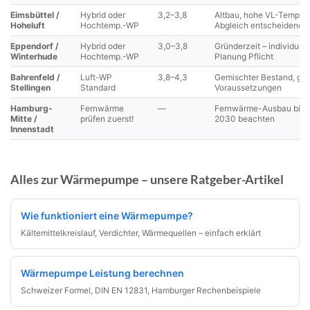
Eimsbüttel /
Hybrid oder
3,2–3,8
Altbau, hohe VL-Temp. –
Hoheluft
Hochtemp.-WP
Abgleich entscheidend
Eppendorf /
Hybrid oder
3,0–3,8
Gründerzeit – individuell
Winterhude
Hochtemp.-WP
Planung Pflicht
Bahrenfeld /
Luft-WP
3,8–4,3
Gemischter Bestand, gut
Stellingen
Standard
Voraussetzungen
Hamburg-
Fernwärme
—
Fernwärme-Ausbau bis
Mitte /
prüfen zuerst!
2030 beachten
Innenstadt
Alles zur Wärmepumpe – unsere Ratgeber-Artikel
Wie funktioniert eine Wärmepumpe?
Kältemittelkreislauf, Verdichter, Wärmequellen – einfach erklärt
Wärmepumpe Leistung berechnen
Schweizer Formel, DIN EN 12831, Hamburger Rechenbeispiele