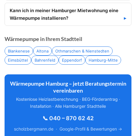
Kann ich in meiner Hamburger Mietwohnung eine
Wärmepumpe installieren?
Wärmepumpe in Ihrem Stadtteil
Blankenese
Altona
Othmarschen & Nienstedten
Eimsbüttel
Bahrenfeld
Eppendorf
Hamburg-Mitte
Wärmepumpe Hamburg – jetzt Beratungstermin
vereinbaren
Kostenlose Heizlastberechnung · BEG-Förderantrag ·
Installation · Alle Hamburger Stadtteile
📞 040 – 870 62 42
scholzbergmann.de
·
Google-Profil & Bewertungen →