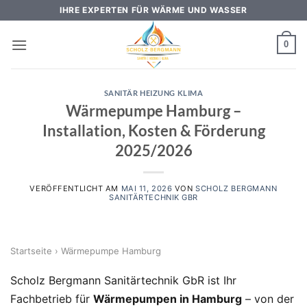
Zum
IHRE EXPERTEN FÜR WÄRME UND WASSER
Inhalt
springen
0
SANITÄR HEIZUNG KLIMA
Wärmepumpe Hamburg –
Installation, Kosten & Förderung
2025/2026
VERÖFFENTLICHT AM
MAI 11, 2026
VON
SCHOLZ BERGMANN
SANITÄRTECHNIK GBR
Startseite
›
Wärmepumpe Hamburg
Scholz Bergmann Sanitärtechnik GbR ist Ihr
Fachbetrieb für
Wärmepumpen in Hamburg
– von der