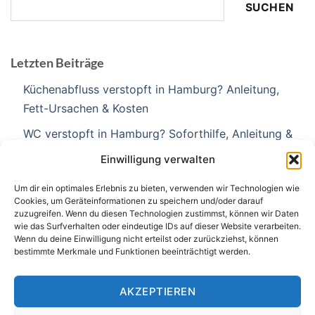
SUCHEN
Letzten Beiträge
Küchenabfluss verstopft in Hamburg? Anleitung,
Fett-Ursachen & Kosten
WC verstopft in Hamburg? Soforthilfe, Anleitung &
Kosten
Einwilligung verwalten
Was kostet ein Klempner in Hamburg? Preise &
Um dir ein optimales Erlebnis zu bieten, verwenden wir Technologien wie
Kosten 2026
Cookies, um Geräteinformationen zu speichern und/oder darauf
zuzugreifen. Wenn du diesen Technologien zustimmst, können wir Daten
Abfluss verstopft – was tun? Anleitung in 6 Schritten
wie das Surfverhalten oder eindeutige IDs auf dieser Website verarbeiten.
Wenn du deine Einwilligung nicht erteilst oder zurückziehst, können
(Hamburg)
bestimmte Merkmale und Funktionen beeinträchtigt werden.
Klempner & Sanitär Sternschanze – Heizung, Bad &
Notdienst für Wohnen und Gewerbe
AKZEPTIEREN