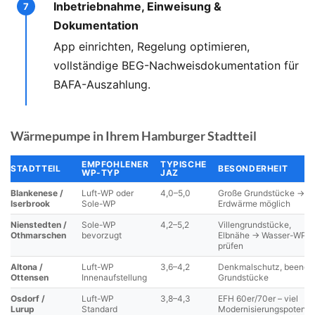
Inbetriebnahme, Einweisung &
Dokumentation
App einrichten, Regelung optimieren,
vollständige BEG-Nachweisdokumentation für
BAFA-Auszahlung.
Wärmepumpe in Ihrem Hamburger Stadtteil
EMPFOHLENER
TYPISCHE
STADTTEIL
BESONDERHEIT
WP-TYP
JAZ
Blankenese /
Luft-WP oder
4,0–5,0
Große Grundstücke →
Iserbrook
Sole-WP
Erdwärme möglich
Nienstedten /
Sole-WP
4,2–5,2
Villengrundstücke,
Othmarschen
bevorzugt
Elbnähe → Wasser-WP
prüfen
Altona /
Luft-WP
3,6–4,2
Denkmalschutz, beengt
Ottensen
Innenaufstellung
Grundstücke
Osdorf /
Luft-WP
3,8–4,3
EFH 60er/70er – viel
Lurup
Standard
Modernisierungspotenzi