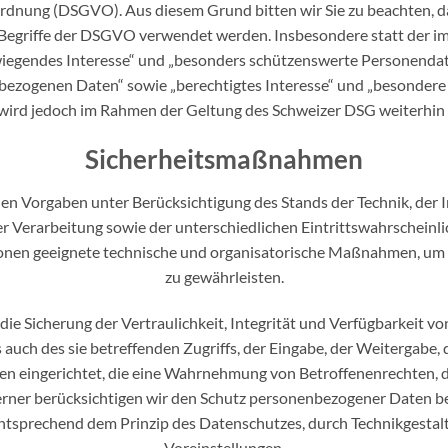
dnung (DSGVO). Aus diesem Grund bitten wir Sie zu beachten, da
Begriffe der DSGVO verwendet werden. Insbesondere statt der i
wiegendes Interesse“ und „besonders schützenswerte Personend
nbezogenen Daten“ sowie „berechtigtes Interesse“ und „besondere
e wird jedoch im Rahmen der Geltung des Schweizer DSG weiterhi
Sicherheitsmaßnahmen
en Vorgaben unter Berücksichtigung des Stands der Technik, der
 Verarbeitung sowie der unterschiedlichen Eintrittswahrschein
rsonen geeignete technische und organisatorische Maßnahmen, um
zu gewährleisten.
 Sicherung der Vertraulichkeit, Integrität und Verfügbarkeit vo
auch des sie betreffenden Zugriffs, der Eingabe, der Weitergabe, 
en eingerichtet, die eine Wahrnehmung von Betroffenenrechten, 
erner berücksichtigen wir den Schutz personenbezogener Daten be
ntsprechend dem Prinzip des Datenschutzes, durch Technikgestal
Voreinstellungen.