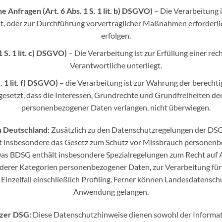
 Anfragen (Art. 6 Abs. 1 S. 1 lit. b) DSGVO)
– Die Verarbeitung i
ist, oder zur Durchführung vorvertraglicher Maßnahmen erforderlic
erfolgen.
 S. 1 lit. c) DSGVO)
– Die Verarbeitung ist zur Erfüllung einer rec
Verantwortliche unterliegt.
. 1 lit. f) DSGVO)
– die Verarbeitung ist zur Wahrung der berecht
gesetzt, dass die Interessen, Grundrechte und Grundfreiheiten der
personenbezogener Daten verlangen, nicht überwiegen.
n Deutschland:
Zusätzlich zu den Datenschutzregelungen der DS
rt insbesondere das Gesetz zum Schutz vor Missbrauch personenb
s BDSG enthält insbesondere Spezialregelungen zum Recht auf 
derer Kategorien personenbezogener Daten, zur Verarbeitung fü
inzelfall einschließlich Profiling. Ferner können Landesdatensc
Anwendung gelangen.
izer DSG:
Diese Datenschutzhinweise dienen sowohl der Informat