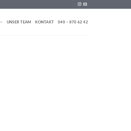
UNSER TEAM
KONTAKT
040 – 870 62 42