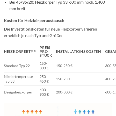
Bei 45/35/20
: Heizkörper Typ 33, 600 mm hoch, 1.400
mm breit
Kosten für Heizkörperaustausch
Die Investitionskosten für neue Heizkörper variieren
erheblich je nach Typ und Größe:
PREIS
HEIZKÖRPERTYP
PRO
INSTALLATIONSKOSTEN
GESA
STÜCK
150-
Standard Typ 22
150-250 €
300-5
300 €
Niedertemperatur
250-
150-250 €
400-7
Typ 33
450 €
400-
Designheizkörper
200-300 €
600-1.
900 €