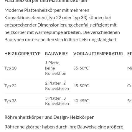
Flachheizkörper und Plattenheizkörper
Moderne Plattenheizkörper mit mehreren
Konvektionsebenen (Typ 22 oder Typ 33) können bei
entsprechender Dimensionierung ebenfalls effizient mit
heizkörper mit wärmepumpe arbeiten. Die verschiedenen
Bautypen unterscheiden sich in ihrer Leistungsfähigkeit:
HEIZKÖRPERTYP
BAUWEISE
VORLAUFTEMPERATUR
E
1 Platte,
Typ 10
keine
55-60°C
Mi
Konvektion
2 Platten, 2
Typ 22
45-50°C
Gu
Konvektoren
3 Platten, 3
Typ 33
40-45°C
Se
Konvektoren
Röhrenheizkörper und Design-Heizkörper
Röhrenheizkörper haben durch ihre Bauweise eine größere