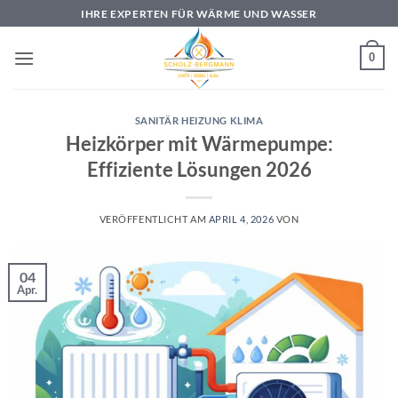
Zum
IHRE EXPERTEN FÜR WÄRME UND WASSER
Inhalt
springen
0
SANITÄR HEIZUNG KLIMA
Heizkörper mit Wärmepumpe:
Effiziente Lösungen 2026
VERÖFFENTLICHT AM
APRIL 4, 2026
VON
04
Apr.