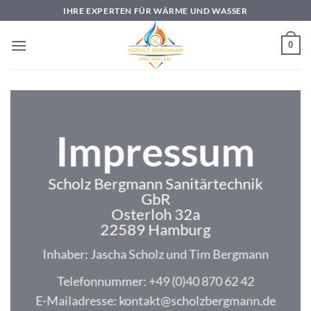
Zum
IHRE EXPERTEN FÜR WÄRME UND WASSER
Inhalt
springen
0
Impressum
Scholz Bergmann Sanitärtechnik
GbR
Osterloh 32a
22589 Hamburg
Inhaber: Jascha Scholz und Tim Bergmann
Telefonnummer: +49 (0)40 870 62 42
E-Mailadresse:
kontakt@scholzbergmann.de